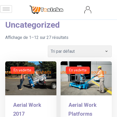
Uncategorized
Affichage de 1–12 sur 27 résultats
En vedette
En vedette
Ajouter à la liste de souhaits
Ajouter à la liste de souhaits
Aerial Work
Aerial Work
2017
Platforms