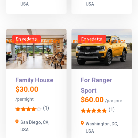
USA
USA
En vedette
En vedette
Ajouter à la liste de souhaits
Ajouter à la liste de souhaits
Family House
For Ranger
$
30.00
Sport
$
60.00
/pernight
/par jour
(1)
'
(1)
'
1
1
San Diego, CA,
Washington, DC,
USA
USA