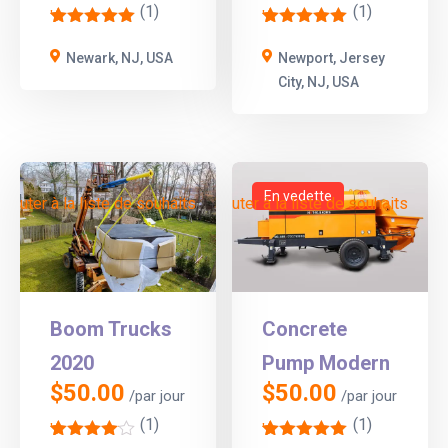
(1)
(1)
'
'
1
1
Newark, NJ, USA
Newport, Jersey
City, NJ, USA
En vedette
Ajouter à la liste de souhaits
Ajouter à la liste de souhaits
Boom Trucks
Concrete
2020
Pump Modern
$
50.00
$
50.00
/par jour
/par jour
(1)
(1)
'
'