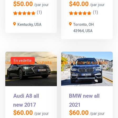
$
50.00
$
40.00
/par jour
/par jour
(1)
(1)
'
'
1
1
Kentucky, USA
Toronto, OH
43964, USA
En vedette
Ajouter à la liste de souhaits
Ajouter à la liste de souhaits
Audi A8 all
BMW new all
new 2017
2021
$
60.00
$
60.00
/par jour
/par jour