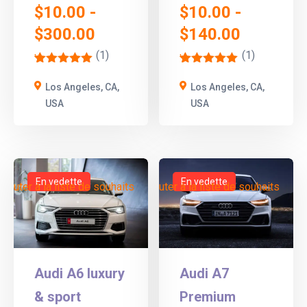
$
10.00
-
$
10.00
-
$
300.00
$
140.00
(1)
(1)
'
'
1
1
Los Angeles, CA,
Los Angeles, CA,
USA
USA
En vedette
En vedette
Ajouter à la liste de souhaits
Ajouter à la liste de souhaits
Audi A6 luxury
Audi A7
& sport
Premium