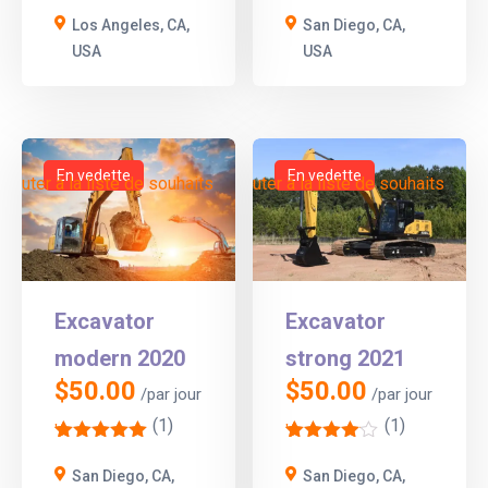
1
1
Los Angeles, CA,
San Diego, CA,
USA
USA
En vedette
En vedette
Ajouter à la liste de souhaits
Ajouter à la liste de souhaits
Excavator
Excavator
modern 2020
strong 2021
$
50.00
$
50.00
/par jour
/par jour
(1)
(1)
'
'
1
1
San Diego, CA,
San Diego, CA,