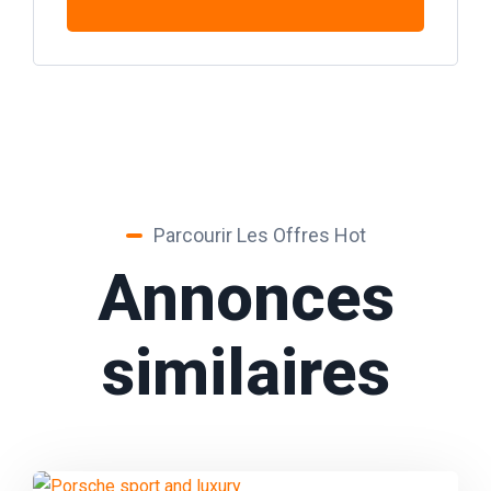
Parcourir Les Offres Hot
Annonces
similaires