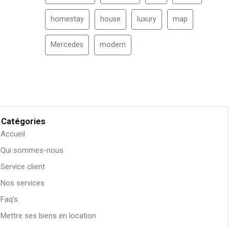
homestay
house
luxury
map
Mercedes
modern
Catégories
Accueil
Qui sommes-nous
Service client
Nos services
Faq’s
Mettre ses biens en location